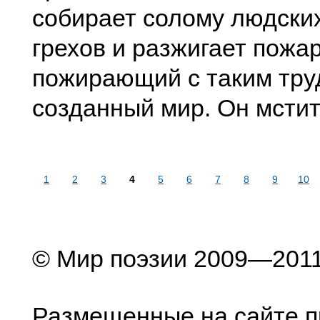
собирает солому людских
грехов и разжигает пожар
пожирающий с таким тр
созданный мир. Он мстит
1
2
3
4
5
6
7
8
9
10
© Мир поэзии 2009—201
Размещенные на сайте п