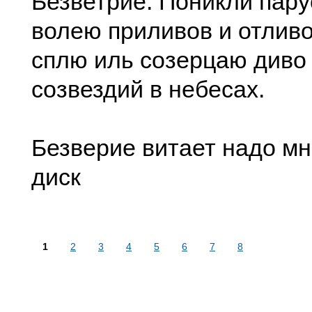
Безветрие. Поникли пар
волею приливов и отливо
сплю иль созерцаю диво
созвездий в небесах.
Безверие витает надо мн
диск
1
2
3
4
5
6
7
8