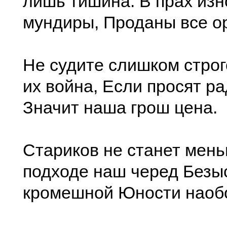
лишь тишина. В прах из
мундиры, Проданы все о
Не судите слишком строг
их война, Если просят ра
Значит наша грош цена.
Стариков не станет мен
подходе наш черед Безы
кромешной Юности наобо