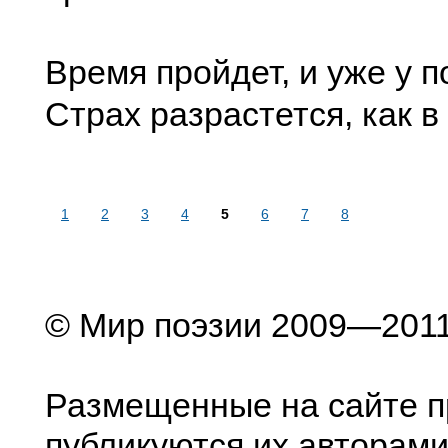
Время пройдет, и уже у 
Страх разрастется, как в
1
2
3
4
5
6
7
8
© Мир поэзии 2009—201
Размещенные на сайте п
публикуются их авторами