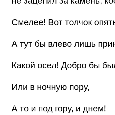
не зацепил за камень; ко
Смелее! Вот толчок опят
А тут бы влево лишь при
Какой осел! Добро бы был
Или в ночную пору,
А то и под гору, и днем!