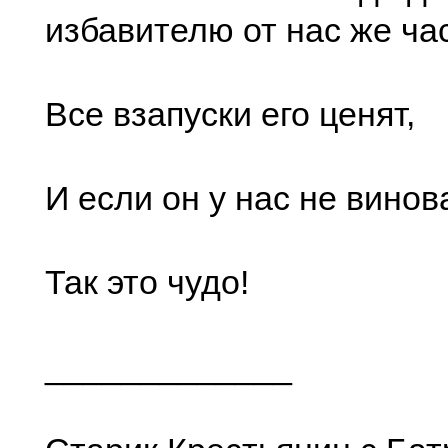
избавителю от нас же час
Все взапуски его ценят,
И если он у нас не винова
Так это чудо!
_____________