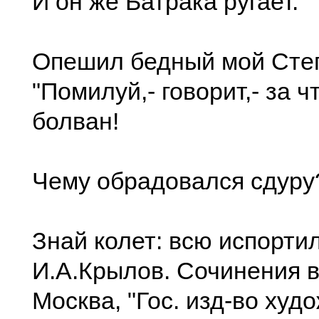
И он же Батрака ругает.
Опешил бедный мой Сте
"Помилуй,- говорит,- за чт
болван!
Чему обрадовался сдуру
Знай колет: всю испортил
И.А.Крылов. Сочинения в
Москва, "Гос. изд-во худ