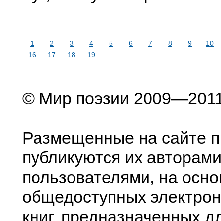
1
2
3
4
5
6
7
8
9
10
16
17
18
19
© Мир поэзии 2009—201
Размещенные на сайте п
публикуются их авторами
пользователями, на осно
общедоступных электрон
книг, предназначенных д