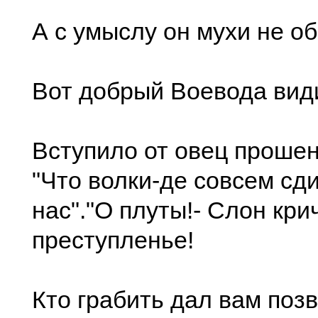
А с умыслу он мухи не об
Вот добрый Воевода вид
Вступило от овец прошен
"Что волки-де совсем сд
нас"."О плуты!- Слон крич
преступленье!
Кто грабить дал вам поз