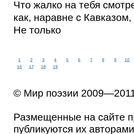
Что жалко на тебя смотр
как, наравне с Кавказом,
Не только
1
2
3
4
5
6
7
8
9
10
16
17
18
19
© Мир поэзии 2009—201
Размещенные на сайте п
публикуются их авторами