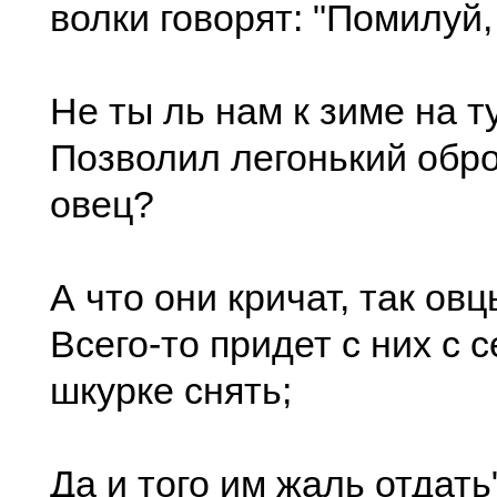
волки говорят: "Помилуй,
Не ты ль нам к зиме на 
Позволил легонький обро
овец?
А что они кричат, так овц
Всего-то придет с них с 
шкурке снять;
Да и того им жаль отдать"