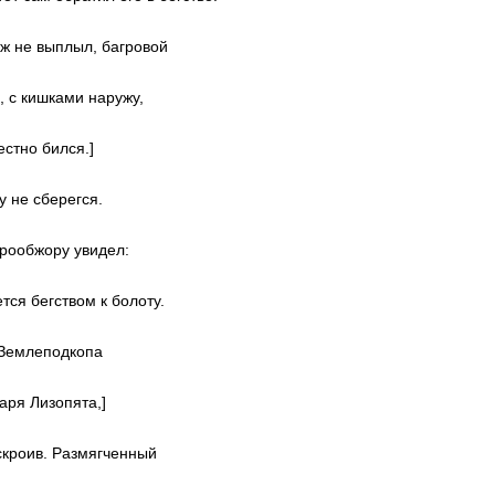
уж не выплыл, багровой
, с кишками наружу,
естно бился.]
у не сберегся.
рообжору увидел:
тся бегством к болоту.
 Землеподкопа
аря Лизопята,]
кроив. Размягченный