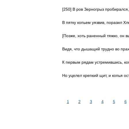
[250] В ров Зерногрыз пробирался,
В пятку копьем уязвив, поразил Х
[Позже, хоть раненный тяжко, он в
Видя, что дышащий трудно во пра
К первым рядам устремившись, коп
Но уцелел крепкий щит, и копья ос
1
2
3
4
5
6