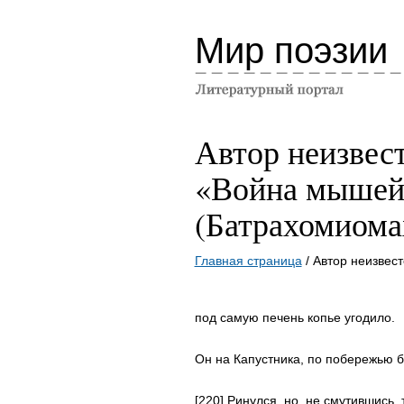
Мир поэзии
Автор неизвес
«Война мышей
(Батрахомиома
Главная страница
/ Автор неизвес
под самую печень копье угодило.
Он на Капустника, по побережью 
[220] Ринулся, но, не смутившись, 