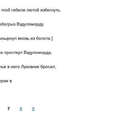
 чтоб гибели лютой избегнуть.
лебогрыз Вздуломорду.
ынырнул вновь из болота.]
хе простерт Вздуломорда,
ье в него Луковник бросил,
трие в
7
8
9