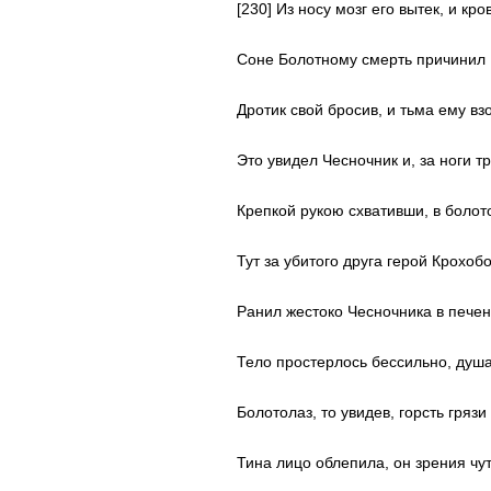
[230] Из носу мозг его вытек, и кр
Соне Болотному смерть причинил
Дротик свой бросив, и тьма ему вз
Это увидел Чесночник и, за ноги т
Крепкой рукою схвативши, в болот
Тут за убитого друга герой Крохоб
Ранил жестоко Чесночника в печен
Тело простерлось бессильно, душа
Болотолаз, то увидев, горсть гряз
Тина лицо облепила, он зрения чу