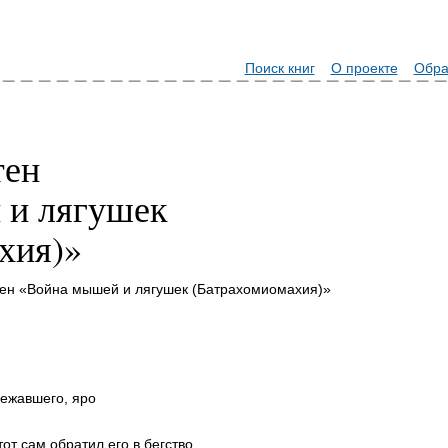
Поиск книг
О проекте
Обра
тен
 и лягушек
хия)»
тен «Война мышей и лягушек (Батрахомиомахия)»
бежавшего, яро
тот сам обратил его в бегство.