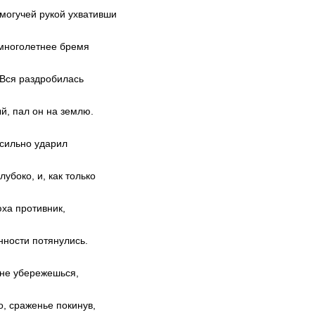
 могучей рукой ухвативши
 многолетнее бремя
 Вся раздробилась
й, пал он на землю.
 сильно ударил
лубоко, и, как только
юха противник,
нности потянулись.
 не убережешься,
, сраженье покинув,