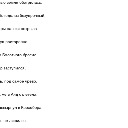
овью земля обагрилась.
 Блюдолиз безупречный,
оры навеки покрыла.
руп расторопно
о Болотного бросил.
ор заступился,
ь, под самое чрево.
 же в Аид отлетела.
и швырнул в Крохобора:
ть не лишился.