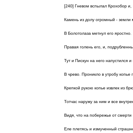
[240] Гневом вспылал Крохобор и,
Камень из долу огромный - земли
В Болотолаза метнул его яростно.
Правая голень его, и, подрубленны
Тут и Пискун на него напустился и
В чрево. Проникло в утробу копье г
Крепкой рукою копье извлек из бр
Тотчас наружу за ним и все внутре
Видя, что на побережье от смерти
Еле плетясь и измученный страшно