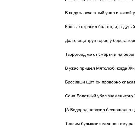
В воду злосчастный упал и живой 
Кровью окрасил болото, и, вздутый
Долго еще труп героя у берега гор
Творогоед же от смерти и на берег
В ужас пришел Мятолюб, когда Жи
Бросивши щит, он проворно спасае
Соня Болотный убил знаменитого
[А Водорад поразил беспощадно ц
Тяжким булыжником череп ему рас