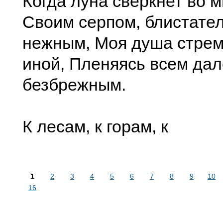
Когда луна сверкнет во 
Своим серпом, блистате
нежным, Моя душа стрем
иной, Пленяясь всем дал
безбрежным.
К лесам, к горам, к
1
2
3
4
5
6
7
8
9
10
16