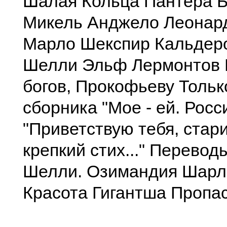
Шалая Кольца Пантера Б
Микель Анджело Леонар
Марло Шекспир Кальдеро
Шелли Эльф Лермонтов 
богов, Прокофьеву Тольк
сборника "Мое - ей. Росс
"Приветствую тебя, стар
крепкий стих..." Переводы
Шелли. Озимандия Шарл
Красота Гигантша Пропа