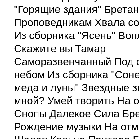
"Горящие здания" Брета
Проповедникам Хвала со
Из сборника "Ясень" Воп
Скажите вы Тамар
Саморазвенчанный Под 
небом Из сборника "Соне
меда и луны" Звездные з
мной? Умей творить На 
Снопы Далекое Сила Бр
Рождение музыки На отм