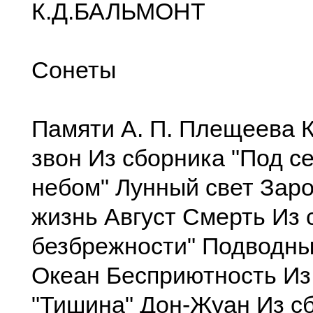
К.Д.БАЛЬМОНТ
Сонеты
Памяти А. П. Плещеева 
звон Из сборника "Под 
небом" Лунный свет За
жизнь Август Смерть Из 
безбрежности" Подводны
Океан Бесприютность Из
"Тишина" Дон-Жуан Из с