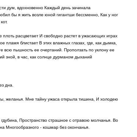
ости дум, вдохновенно Каждый день зачинала
бил бы я жить возле юной гигантши бессменно, Как у ног
кот.
ее плоть расцветает И свободно растет в ужасающих играх
ное пламя блистает В этих влажных глазах, где, как дымка,
уге всю пышность ее очертаний. Проползать по уклону ее
ий зной, в час, как солнце дурманом дыханий
ез дна.
чты, желанья. Мне тайну ужаса открыла тишина, И холодею
ь, гдубина, Пространство страшное с отравою молчанья. Во
сна Многообразного - кошмар без окончанья.