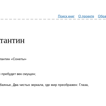
Поиск книг
О проекте
Обра
тантин
тантин «Сонеты»
 пребудет век смущен;
баянье, Два чистых зеркала, где мир преображен: Глаза,