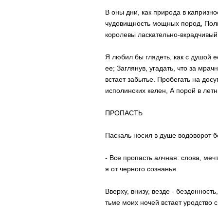
В оны дни, как природа в капризн
чудовищность мощных пород, Полю
королевы ласкательно-вкрадчивый 
Я любил бы глядеть, как с душой 
ее; Заглянув, угадать, что за мрач
встает забытье. Пробегать на дос
исполинских келен, А порой в летн
ПРОПАСТЬ
Паскаль носил в душе водоворот б
- Все пропасть алчная: слова, ме
я от черного сознанья.
Вверху, внизу, везде - бездонност
тьме моих ночей встает уродство 