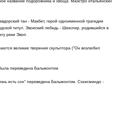
тное название подорожника и хвоща. Маэстро итальянских
авдорский тан - Макбет, герой одноименной трагедии
дской титул. Эвоиский лебедь - Шекспир, родившийся в
гу реки Эвоп.
наются великие творения скульптора ("Он возлюбил
 была переведена Бальмонтом.
знь есть сон" переведена Бальмонтом. Сэхисминдо -