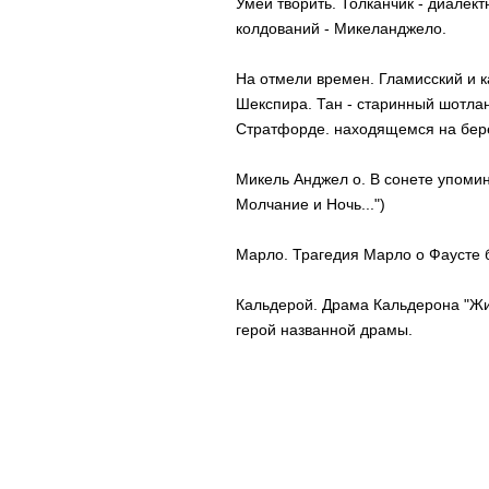
Умей творить. Толканчик - диалек
колдований - Микеланджело.
На отмели времен. Гламисский и к
Шекспира. Тан - старинный шотлан
Стратфорде. находящемся на бере
Микель Анджел о. В сонете упоми
Молчание и Ночь...")
Марло. Трагедия Марло о Фаусте
Кальдерой. Драма Кальдерона "Жи
герой названной драмы.