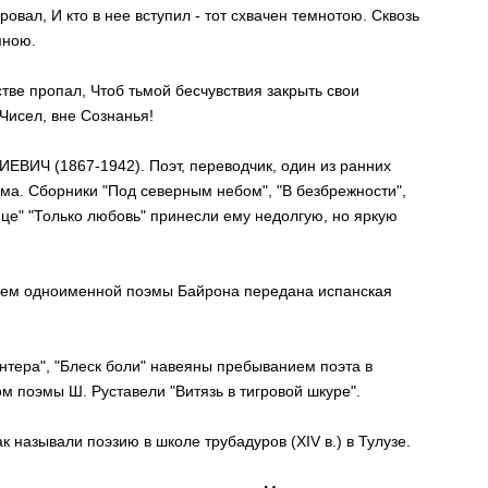
ровал, И кто в нее вступил - тот схвачен темнотою. Сквозь
мною.
тве пропал, Чтоб тьмой бесчувствия закрыть свои
 Чисел, вне Сознанья!
Ч (1867-1942). Поэт, переводчик, один из ранних
ма. Сборники "Под северным небом", "В безбрежности",
нце" "Только любовь" принесли ему недолгую, но яркую
ием одноименной поэмы Байрона передана испанская
антера", "Блеск боли" навеяны пребыванием поэта в
м поэмы Ш. Руставели "Витязь в тигровой шкуре".
ак называли поэзию в школе трубадуров (XIV в.) в Тулузе.