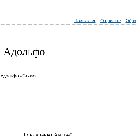
Поиск книг
О проекте
Обра
о Адольфо
о Адольфо «Стихи»
Бондаренко Андрей