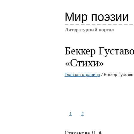
Мир поэзии
Беккер Густав
«Стихи»
Главная страница
/ Беккер Густав
1
2
Стаханова Л. А.