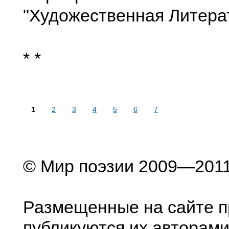
"Художественная Литерат
* *
1
2
3
4
5
6
7
© Мир поэзии 2009—201
Размещенные на сайте п
публикуются их авторами