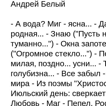
Андрей Белый
- А вода? Миг - ясна... - 
родная... - Знаю ("Пусть 
туманно...") - Окна запоте
("Огромное стекло...") - 
милая, поздно... усни... -
голубизна... - Все забыл 
мира - Из поэмы "Христос
Июльский день: сверкает с
Любовь - Маг - Пепел. Ро