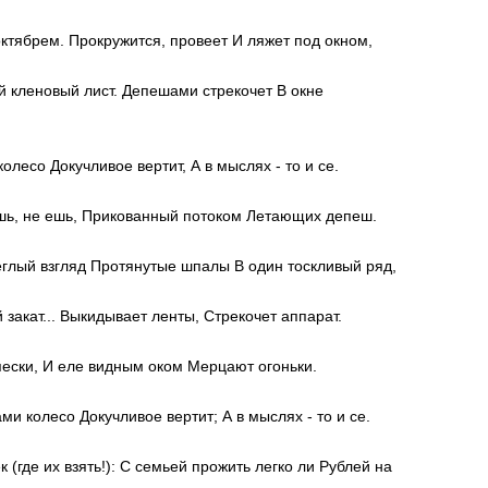
ктябрем. Прокружится, провеет И ляжет под окном,
й кленовый лист. Депешами стрекочет В окне
олесо Докучливое вертит, А в мыслях - то и се.
ишь, не ешь, Прикованный потоком Летающих депеш.
еглый взгляд Протянутые шпалы В один тоскливый ряд,
 закат... Выкидывает ленты, Стрекочет аппарат.
ески, И еле видным оком Мерцают огоньки.
ми колесо Докучливое вертит; А в мыслях - то и се.
 (где их взять!): С семьей прожить легко ли Рублей на