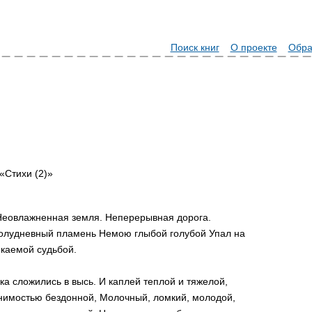
Поиск книг
О проекте
Обра
«Стихи (2)»
 Неовлажненная земля. Неперерывная дорога.
олудневный пламень Немою глыбой голубой Упал на
екаемой судьбой.
а сложились в высь. И каплей теплой и тяжелой,
снимостью бездонной, Молочный, ломкий, молодой,