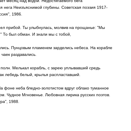
ет месяц над водой. Недостигаемого бега
 нега Неизъяснимой глубины. Советская поэзия 1917-
ссия", 1986.
ел прибой. Ты улыбнулась, молвив на прощанье: "Мы
." То был обман. И знали мы с тобой,
ались. Пунцовым пламенем зарделись небеса. На корабле
 чаек раздавались.
 полн. Мелькал корабль, с зарею уплывавший средь
ак лебедь белый, крылья распластавший.
 На фоне неба бледно-золотистом вдруг облако туманное
м. Чудное Мгновенье. Любовная лирика русских поэтов.
ра", 1988.