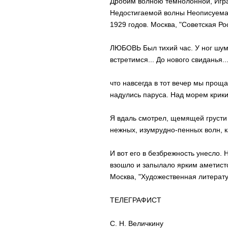
Дробим волною темнолонной, Игра
Недостигаемой волны Неописуемая
1929 годов. Москва, "Советская Ро
ЛЮБОВЬ Был тихий час. У ног шум
встретимся... До нового свиданья..
что навсегда в тот вечер мы прощ
надулись паруса. Над морем крики
Я вдаль смотрел, щемящей грусти
нежных, изумрудно-пенных волн, к
И вот его в безбрежность унесло.
взошло и запылало ярким аметисто
Москва, "Художественная литерату
ТЕЛЕГРАФИСТ
С. Н. Величкину