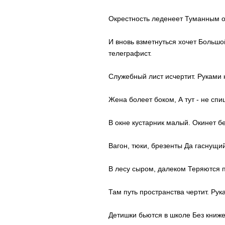
Окрестность леденеет Туманным о
И вновь взметнуться хочет Большо
телеграфист.
Служебный лист исчертит. Руками к
Жена болеет боком, А тут - не сп
В окне кустарник малый. Окинет б
Вагон, тюки, брезенты Да гаснущий
В лесу сыром, далеком Теряются п
Там путь пространства чертит. Рука
Детишки бьются в школе Без книжек