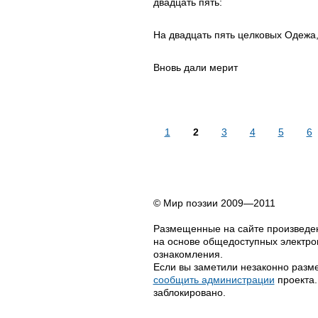
двадцать пять:
На двадцать пять целковых Одежа, 
Вновь дали мерит
1
2
3
4
5
6
© Мир поэзии 2009—2011
Размещенные на сайте произведен
на основе общедоступных электрон
ознакомления.
Если вы заметили незаконно разме
сообщить администрации
проекта.
заблокировано.