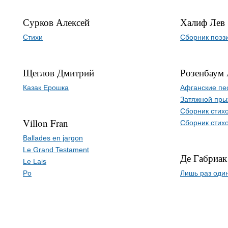
Сурков Алексей
Халиф Лев
Стихи
Сборник поэз
Щеглов Дмитрий
Розенбаум 
Казак Ерошка
Афганские пе
Затяжной прыж
Сборник стихо
Villon Fran
Сборник стихо
Ballades en jargon
Le Grand Testament
Де Габриак
Le Lais
Po
Лишь раз один