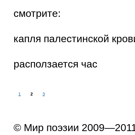
смотрите:
капля палестинской кров
расползается час
1
2
3
© Мир поэзии 2009—201