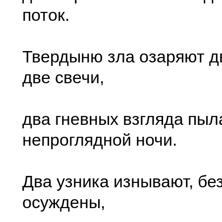
поток.
Твердыню зла озаряют д
две свечи,
два гневных взгляда пыл
непроглядной ночи.
Два узника изнывают, бе
осуждены,