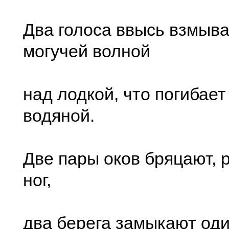
Два голоса ввысь взмыв
могучей волной
над лодкой, что погибает
водяной.
Две пары оков бряцают, 
ног,
два берега замыкают од