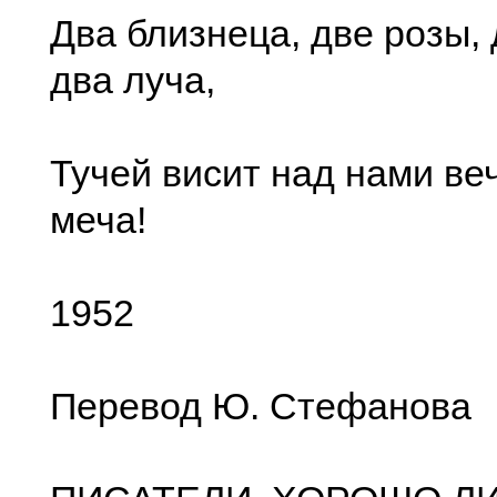
Два близнеца, две розы, 
два луча,
Тучей висит над нами ве
меча!
1952
Перевод Ю. Стефанова