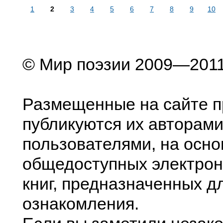
1
2
3
4
5
6
7
8
9
10
© Мир поэзии 2009—201
Размещенные на сайте п
публикуются их авторами
пользователями, на осно
общедоступных электрон
книг, предназначенных д
ознакомления.