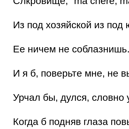
Слкровище, "ma chere, ma
Из под хозяйской из под 
Ее ничем не соблазнишь
И я б, поверьте мне, не 
Урчал бы, дулся, словно 
Когда б подняв глаза по