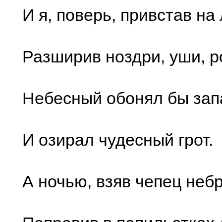
И я, поверь, привстав на
Разширив ноздри, уши, ро
Небесный обонял бы зап
И озирал чудесный грот.
А ночью, взяв чепец неб