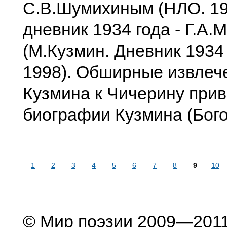
С.В.Шумихиным (НЛО. 199
дневник 1934 года - Г.А
(М.Кузмин. Дневник 1934 
1998). Обширные извлеч
Кузмина к Чичерину прив
биографии Кузмина (Бого
1
2
3
4
5
6
7
8
9
10
© Мир поэзии 2009—201