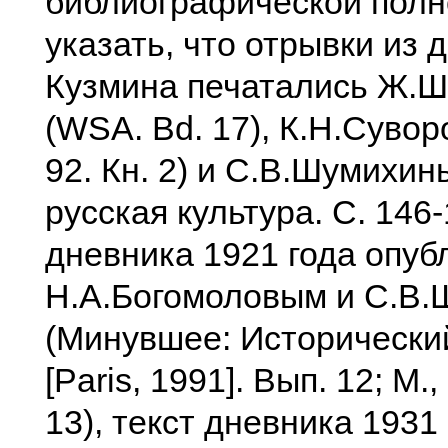
библиографической полн
указать, что отрывки из 
Кузмина печатались Ж.
(WSA. Bd. 17), К.Н.Сувор
92. Кн. 2) и С.В.Шумихин
русская культура. С. 146-
дневника 1921 года опуб
Н.А.Богомоловым и С.В
(Минувшее: Исторически
[Paris, 1991]. Вып. 12; М.
13), текст дневника 1931 