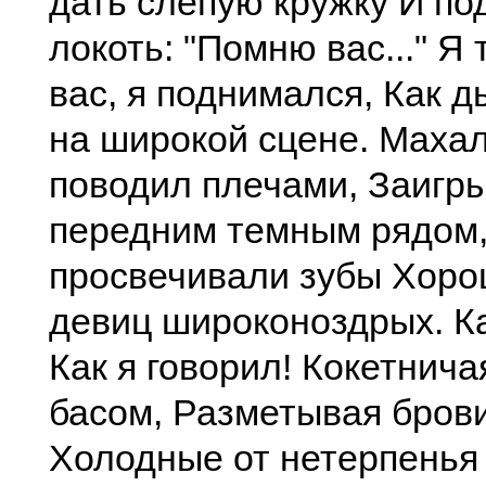
дать слепую кружку И по
локоть: "Помню вас..." Я
вас, я поднимался, Как д
на широкой сцене. Махал
поводил плечами, Заигр
передним темным рядом,
просвечивали зубы Хоро
девиц широконоздрых. Ка
Как я говорил! Кокетнича
басом, Разметывая брови
Холодные от нетерпенья 