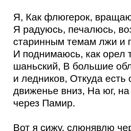
Я, Как флюгерок, вращаю
Я радуюсь, печалюсь, в
старинным темам лжи и 
И поднимаюсь, как орел 
шаньский, В большие обл
и ледников, Откуда есть 
движенье вниз, На юг, н
через Памир.
Вот я сижу, слюнявлю че