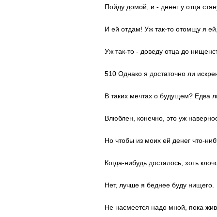
Пойду домой, и - денег у отца стян
И ей отдам! Уж так-то отомщу я ей
Уж так-то - доведу отца до нищенс
510 Однако я достаточно ли искре
В таких мечтах о будущем? Едва ли
Влюблен, конечно, это уж наверно
Но чтобы из моих ей денег что-ниб
Когда-нибудь досталось, хоть клочо
Нет, лучше я беднее буду нищего.
Не насмеется надо мной, пока жив