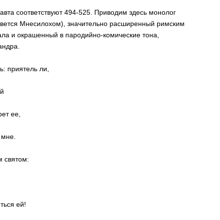
лавта соответствуют 494-525. Приводим здесь монолог
зовется Мнесилохом), значительно расширенный римским
ала и окрашенный в пародийно-комические тона,
андра.
ь: приятель ли,
ей
ет ее,
 мне.
м святом:
ться ей!