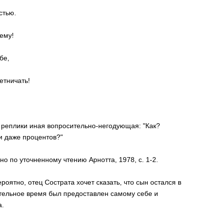
стью.
ему!
бе,
етничать!
 реплики иная вопросительно-негодующая: "Как?
ни даже процентов?"
но по уточненному чтению Арнотта, 1978, с. 1-2.
Вероятно, отец Сострата хочет сказать, что сын остался в
ительное время был предоставлен самому себе и
а.