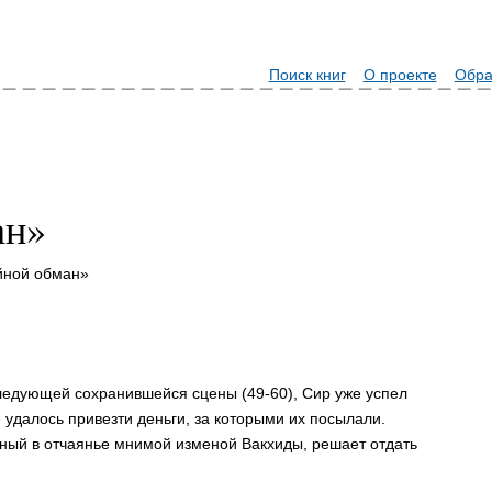
Поиск книг
О проекте
Обра
ан»
йной обман»
 следующей сохранившейся сцены (49-60), Сир уже успел
 удалось привезти деньги, за которыми их посылали.
нный в отчаянье мнимой изменой Вакхиды, решает отдать