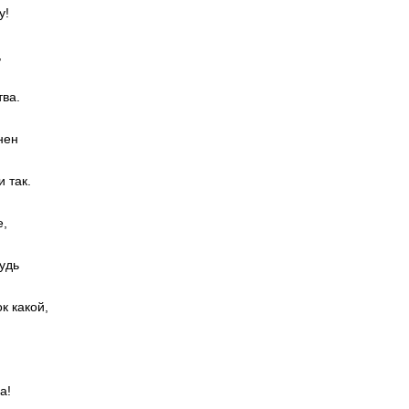
у!
,
тва.
нен
 так.
е,
удь
к какой,
а!