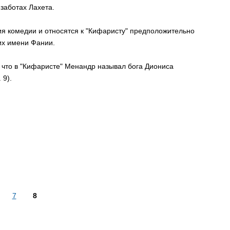
 заботах Лахета.
ия комедии и относятся к "Кифаристу" предположительно
их имени Фании.
 что в "Кифаристе" Менандр называл бога Диониса
 9).
7
8