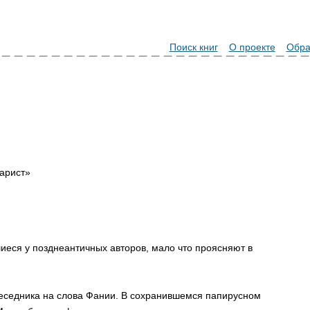
Поиск книг
О проекте
Обра
арист»
иеся у позднеантичных авторов, мало что проясняют в
беседника на слова Фании. В сохранившемся папирусном