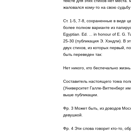
тексте для этих стихов нет места.
жаловался кому-то на свою судьбу 
Ст. 1-5, 7-8, сохраненные в виде ц
более полном варианте из папирусн
Egyptian. Ed. ... in honour of E. G. 
25-30 (публикация Э. Хэндли). В э
двух стихов, из которых первый, 
быть переведен так:
Нет никого, кто беспечально жизнь
Составитель настоящего тома поль
(Университет Галле-Виттенберг им
выше публикации.
Фр. 3 Может быть, из доводов Мос
девушкой.
Фр. 4 Эти слова говорит кто-то, о