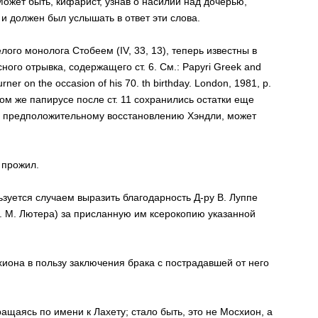
 Может быть, кифарист, узнав о насилии над дочерью,
и должен был услышать в ответ эти слова.
елого монолога Стобеем (IV, 33, 13), теперь известны в
ого отрывка, содержащего ст. 6. См.: Papyri Greek and
Turner on the occasion of his 70. th birthday. London, 1981, p.
том же папирусе после ст. 11 сохранились остатки еще
по предположительному восстановлению Хэндли, может
 прожил.
зуется случаем выразить благодарность Д-ру В. Луппе
. М. Лютера) за присланную им ксерокопию указанной
хиона в пользу заключения брака с пострадавшей от него
бращаясь по имени к Лахету; стало быть, это не Мосхион, а