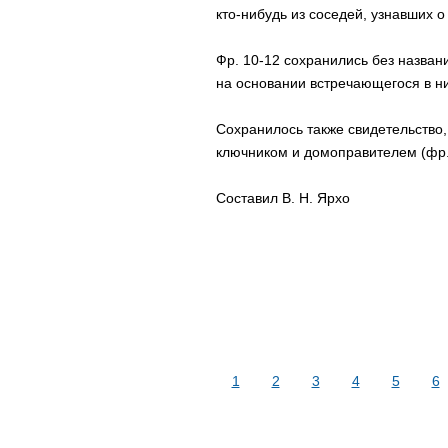
кто-нибудь из соседей, узнавших о
Фр. 10-12 сохранились без назван
на основании встречающегося в н
Сохранилось также свидетельство,
ключником и домоправителем (фр.
Составил В. Н. Ярхо
1
2
3
4
5
6