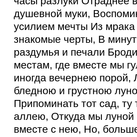
часы разлуки Отраднее в
душевной муки, Воспомин
усилием мечты Из мрака
знакомые черты, В минут
раздумья и печали Броди
местам, где вместе мы г
иногда вечернею порой,
бледною и грустною луно
Припоминать тот сад, ту
аллею, Откуда мы луной
вместе с нею, Но, боль