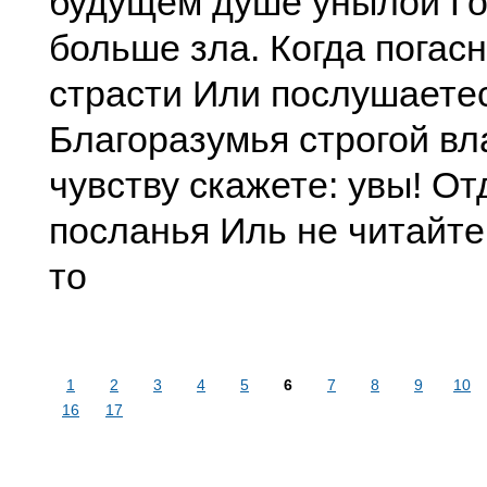
будущем душе унылой Го
больше зла. Когда погас
страсти Или послушаете
Благоразумья строгой вл
чувству скажете: увы! От
посланья Иль не читайте
то
1
2
3
4
5
6
7
8
9
10
16
17