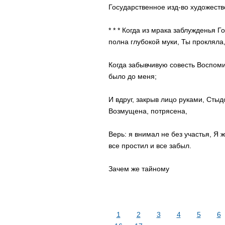
Государственное изд-во художеств
* * * Когда из мрака заблужденья 
полна глубокой муки, Ты прокляла
Когда забывчивую совесть Воспоми
было до меня;
И вдруг, закрыв лицо руками, Сты
Возмущена, потрясена,
Верь: я внимал не без участья, Я ж
все простил и все забыл.
Зачем же тайному
1
2
3
4
5
6