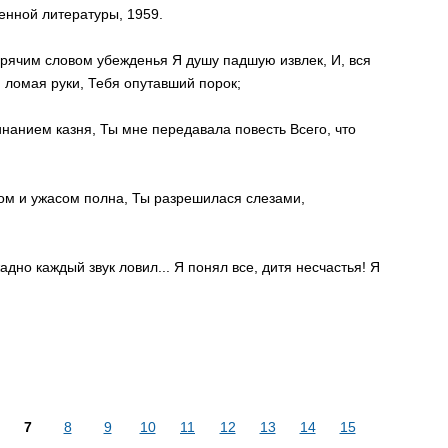
енной литературы, 1959.
Горячим словом убежденья Я душу падшую извлек, И, вся
, ломая руки, Тебя опутавший порок;
нанием казня, Ты мне передавала повесть Всего, что
дом и ужасом полна, Ты разрешилася слезами,
адно каждый звук ловил... Я понял все, дитя несчастья! Я
7
8
9
10
11
12
13
14
15