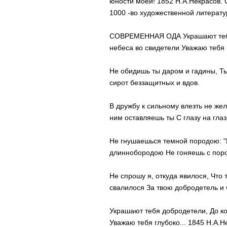
юности моей! 1852 Н.А.Некрасов. 
1000 -во художественной литерату
СОВРЕМЕННАЯ ОДА Украшают тебя 
небеса во свидетели Уважаю тебя г
Не обидишь ты даром и гадины, Ты
сирот беззащитных и вдов.
В дружбу к сильному влезть не же
ним оставляешь ты С глазу на глаз
Не гнушаешься темной породою: "
длиннобородою Не гоняешь с порог
Не спрошу я, откуда явилося, Что т
свалилося За твою добродетель и ч
Украшают тебя добродетели, До ко
Уважаю тебя глубоко... 1845 Н.А.Н