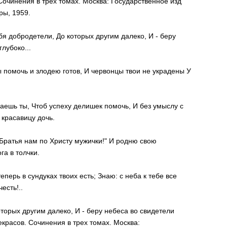
Сочинения в трех томах. Москва: Государственное изд
ры, 1959.
добродетели, До которых другим далеко, И - беру
лубоко...
 помочь и злодею готов, И червонцы твои не украдены У
лаешь ты, Чтоб успеху делишек помочь, И без умыслу с
 красавицу дочь.
Братья нам по Христу мужички!" И родню свою
а в толчки.
еперь в сундуках твоих есть; Знаю: с неба к тебе все
есть!..
торых другим далеко, И - беру небеса во свидетели
екрасов. Сочинения в трех томах. Москва: