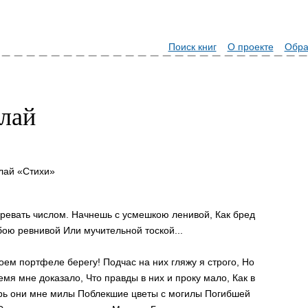
Поиск книг
О проекте
Обра
лай
лай «Стихи»
оревать числом. Начнешь с усмешкою ленивой, Как бред
бою ревнивой Или мучительной тоской...
оем портфеле берегу! Подчас на них гляжу я строго, Но
ремя мне доказало, Что правды в них и проку мало, Как в
ерь они мне милы Поблекшие цветы с могилы Погибшей