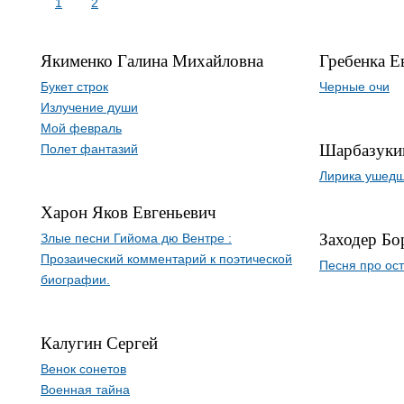
1
2
Якименко Галина Михайловна
Гребенка Е
Букет строк
Черные очи
Излучение души
Мой февраль
Шарбазуки
Полет фантазий
Лирика ушедш
Харон Яков Евгеньевич
Заходер Бо
Злые песни Гийома дю Вентре :
Прозаический комментарий к поэтической
Песня про ос
биографии.
Калугин Сергей
Венок сонетов
Военная тайна