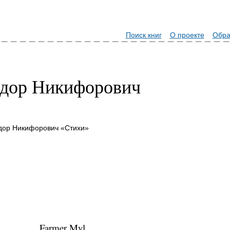
Поиск книг
О проекте
Обра
дор Никифорович
дор Никифорович «Стихи»
Farmer Myl