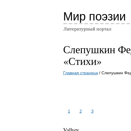
Мир поэзии
Слепушкин Фе
«Стихи»
Главная страница
/ Слепушкин Фе
1
2
3
Vallvey