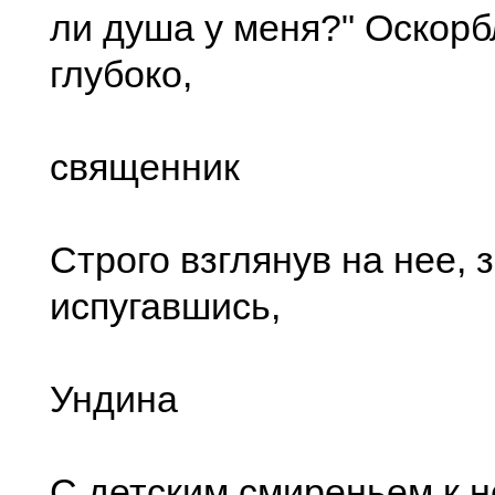
ли душа у меня?" Оскор
глубоко,
священник
Строго взглянув на нее, 
испугавшись,
Ундина
С детским смиреньем к 