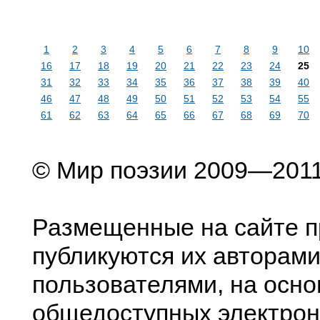
1
2
3
4
5
6
7
8
9
10
16
17
18
19
20
21
22
23
24
25
31
32
33
34
35
36
37
38
39
40
46
47
48
49
50
51
52
53
54
55
61
62
63
64
65
66
67
68
69
70
© Мир поэзии 2009—201
Размещенные на сайте п
публикуются их авторами
пользователями, на осно
общедоступных электрон