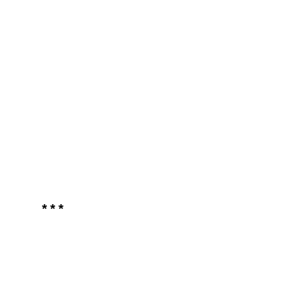
* * *