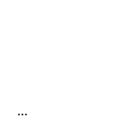
* * *