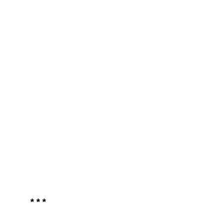
* * *