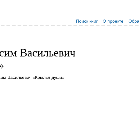
Поиск книг
О проекте
Обра
сим Васильевич
»
сим Васильевич «Крылья души»