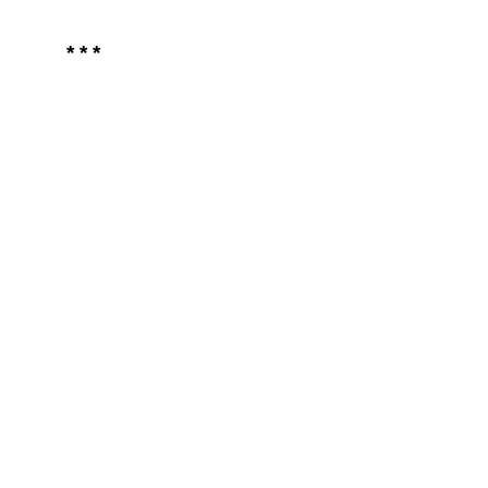
* * *