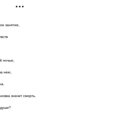
* * *
ое занятие,
вств
й ночью,
за нею,
на.
ановка значит смерть.
 души?