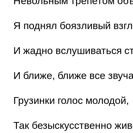
Невольным трепетом объ
Я поднял боязливый взг
И жадно вслушиваться ст
И ближе, ближе все звуч
Грузинки голос молодой,
Так безыскусственно жив