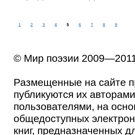
1
2
3
4
5
6
7
8
9
© Мир поэзии 2009—201
Размещенные на сайте п
публикуются их авторами
пользователями, на осно
общедоступных электрон
книг, предназначенных д