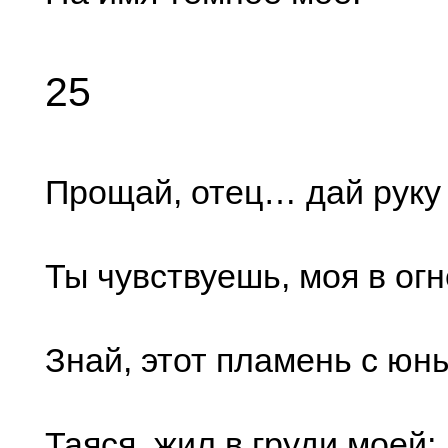
25
Прощай, отец… дай руку
Ты чувствуешь, моя в ог
Знай, этот пламень с юн
Таяся, жил в груди моей;