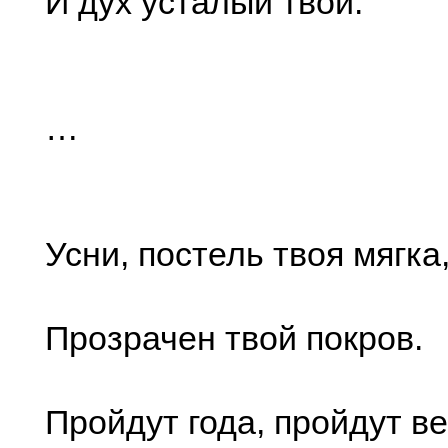
И дух усталый твой.
…
Усни, постель твоя мягка
Прозрачен твой покров.
Пройдут года, пройдут в