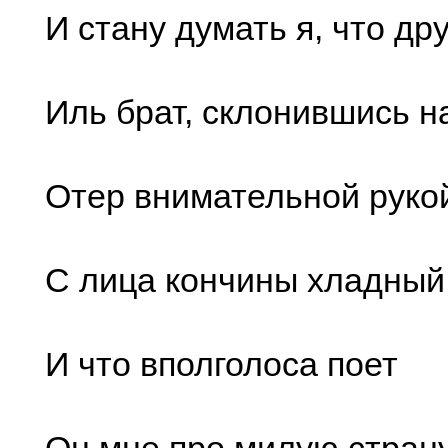
И стану думать я, что дру
Иль брат, склонившись н
Отер внимательной руко
С лица кончины хладный
И что вполголоса поет