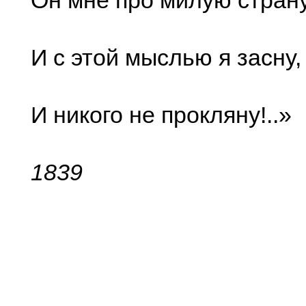
Он мне про милую стра
И с этой мыслью я засну,
И никого не прокляну!..»
1839