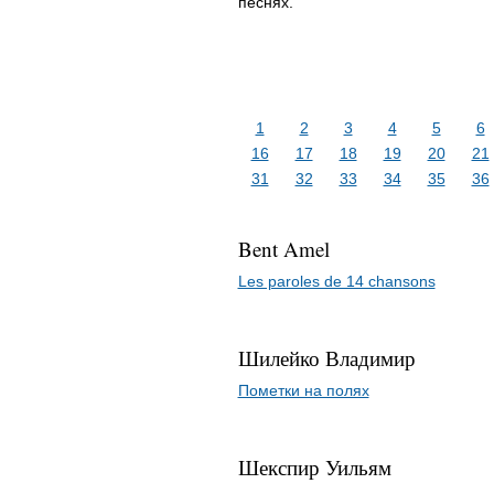
песнях.
1
2
3
4
5
6
16
17
18
19
20
21
31
32
33
34
35
36
Bent Amel
Les paroles de 14 chansons
Шилейко Владимир
Пометки на полях
Шекспир Уильям