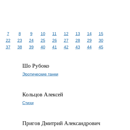
7
8
9
10
11
12
13
14
15
22
23
24
25
26
27
28
29
30
37
38
39
40
41
42
43
44
45
Шо Рубоко
Эротические танки
Кольцов Алексей
Стихи
Пригов Дмитрий Александрович