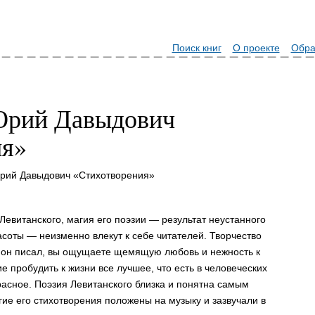
Поиск книг
О проекте
Обра
Юрий Давыдович
ия»
Юрий Давыдович «Стихотворения»
евитанского, магия его поэзии — результат неустанного
асоты — неизменно влекут к себе читателей. Творчество
м он писал, вы ощущаете щемящую любовь и нежность к
 пробудить к жизни все лучшее, что есть в человеческих
расное. Поэзия Левитанского близка и понятна самым
ие его стихотворения положены на музыку и зазвучали в