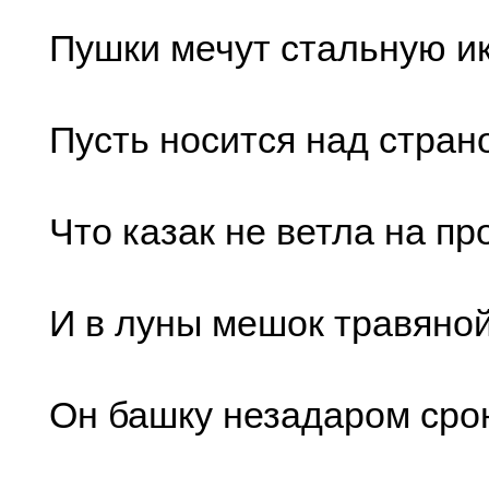
Пушки мечут стальную ик
Пусть носится над стран
Что казак не ветла на пр
И в луны мешок травяно
Он башку незадаром срон