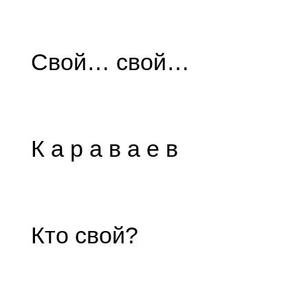
Свой… свой…
К а р а в а е в
Кто свой?