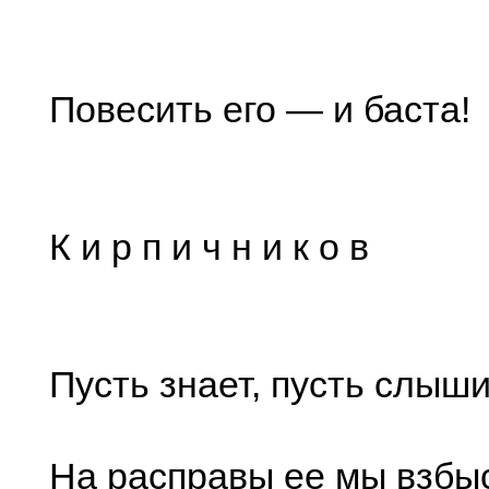
Повесить его — и баста!
К и р п и ч н и к о в
Пусть знает, пусть слыш
На расправы ее мы взбы