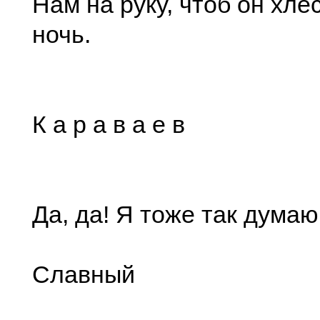
Нам на руку, чтоб он хле
ночь.
К а р а в а е в
Да, да! Я тоже так думаю
Славный