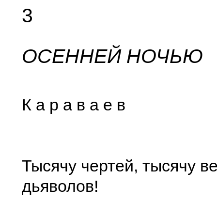
3
ОСЕННЕЙ НОЧЬЮ
К а р а в а е в
Тысячу чертей, тысячу в
дьяволов!