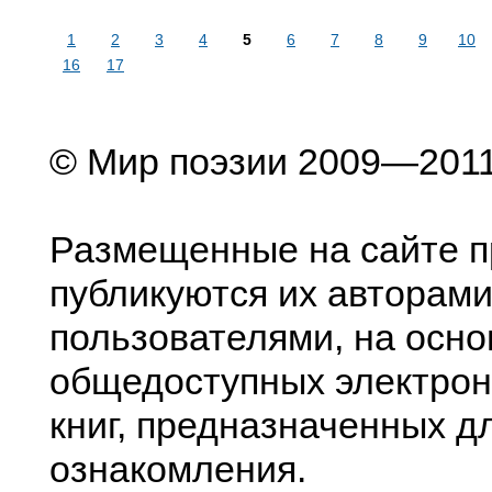
1
2
3
4
5
6
7
8
9
10
16
17
© Мир поэзии 2009—201
Размещенные на сайте п
публикуются их авторами
пользователями, на осно
общедоступных электрон
книг, предназначенных д
ознакомления.