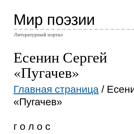
Мир поэзии
Есенин Сергей
«Пугачев»
Главная страница
/ Есен
«Пугачев»
г о л о с