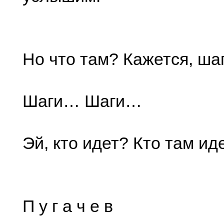
Но что там? Кажется, ша
Шаги… Шаги…
Эй, кто идет? Кто там ид
П у г а ч е в