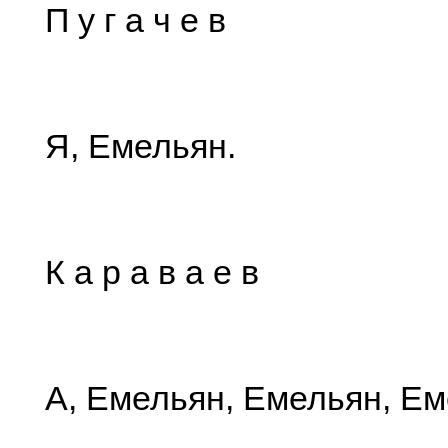
П у г а ч е в
Я, Емельян.
К а р а в а е в
А, Емельян, Емельян, Ем