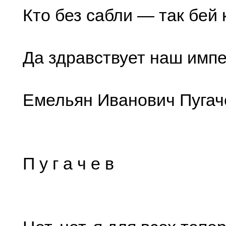
Кто без сабли — так бей 
Да здравствует наш импе
Емельян Иванович Пугач
П у г а ч е в