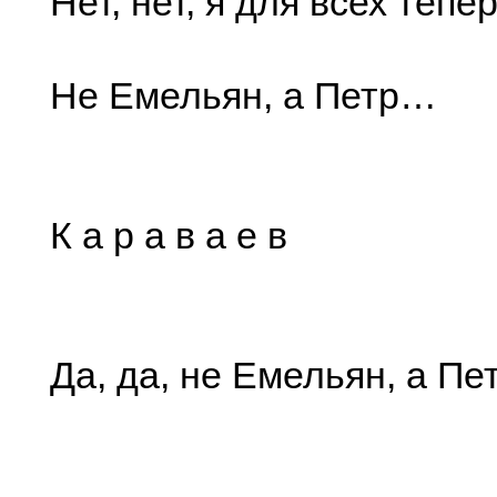
Нет, нет, я для всех тепе
Не Емельян, а Петр…
К а р а в а е в
Да, да, не Емельян, а П