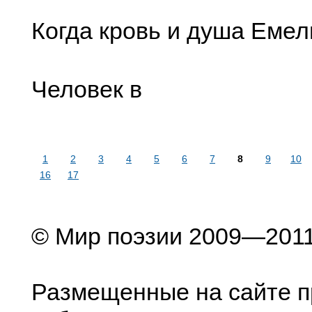
Когда кровь и душа Емел
Человек в
1
2
3
4
5
6
7
8
9
10
16
17
© Мир поэзии 2009—201
Размещенные на сайте п