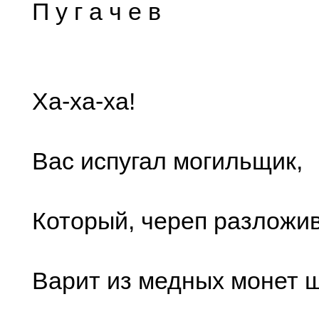
П у г а ч е в
Ха-ха-ха!
Вас испугал могильщик,
Который, череп разложив
Варит из медных монет 