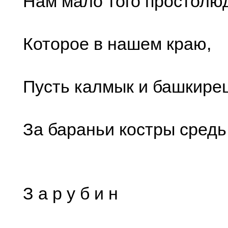
Нам мало того простолю
Которое в нашем краю,
Пусть калмык и башкире
За бараньи костры средь
З а р у б и н