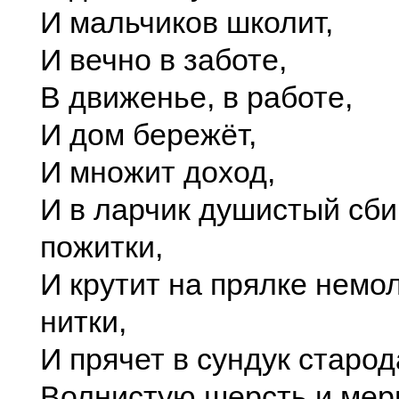
И мальчиков школит,
И вечно в заботе,
В движенье, в работе,
И дом бережёт,
И множит доход,
И в ларчик душистый сби
пожитки,
И крутит на прялке немо
нитки,
И прячет в сундук старо
Волнистую шерсть и мер