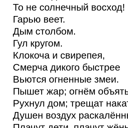
То не солнечный восход!
Гарью веет.
Дым столбом.
Гул кругом.
Клокоча и свирепея,
Смерча дикого быстрее
Вьются огненные змеи.
Пышет жар; огнём объят
Рухнул дом; трещат нака
Душен воздух раскалённ
Плачут дети, плачут жён