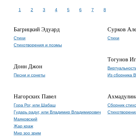
1
2
3
4
5
6
7
8
Багрицкий Эдуард
Сурков Але
Стихи
Стихи
Стихотворения и поэмы
Тогунов И
Донн Джон
Виртуальност
Песни и сонеты
Из сборника В
Нагорских Павел
Ахмадулина
Гора Рог, или Шабаш
Сборник стих
Гударь радуг, или Владимир Владимирович
Стихотворени
Маяковский
Жар краж
Мир зоо зрим