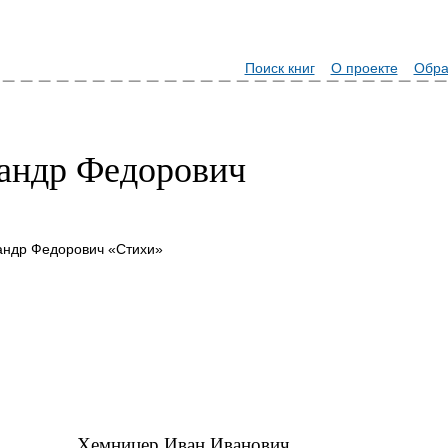
Поиск книг
О проекте
Обра
андр Федорович
андр Федорович «Стихи»
Хемницер Иван Иванович