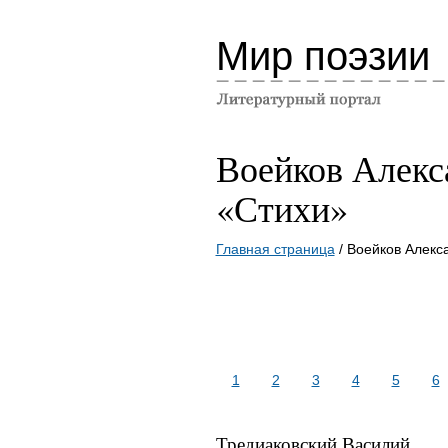
Мир поэзии
Воейков Алекс
«Стихи»
Главная страница
/ Воейков Алекс
1
2
3
4
5
6
Тредиаковский Василий