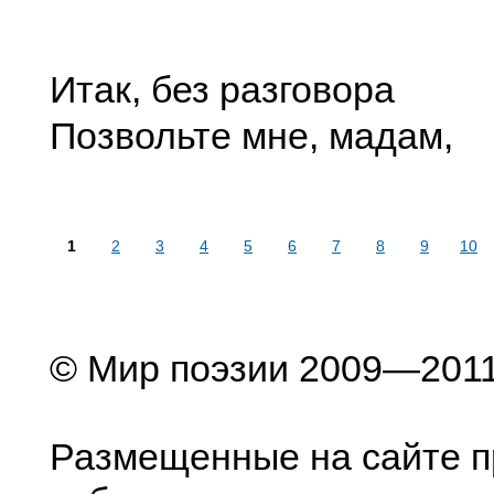
Итак, без разговора
Позвольте мне, мадам,
1
2
3
4
5
6
7
8
9
10
© Мир поэзии 2009—201
Размещенные на сайте п