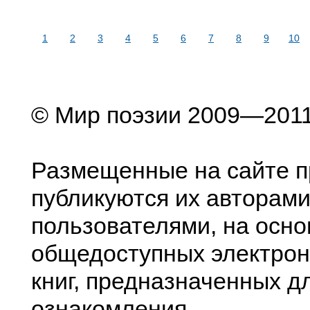
1
2
3
4
5
6
7
8
9
10
© Мир поэзии 2009—201
Размещенные на сайте п
публикуются их авторами
пользователями, на осно
общедоступных электрон
книг, предназначенных д
ознакомления.