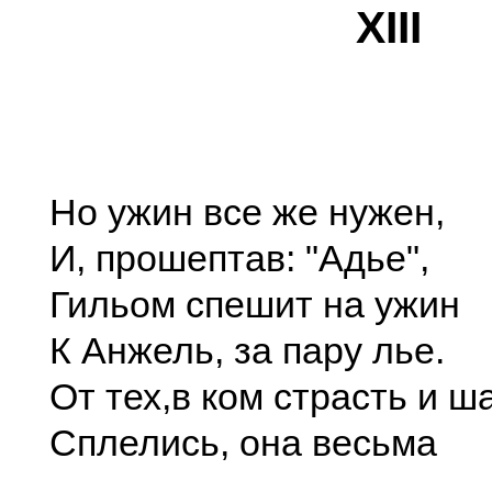
XIII
Но ужин все же нужен,
И, прошептав: "Адье",
Гильом спешит на ужин
К Анжель, за пару лье.
От тех,в ком страсть и ш
Сплелись, она весьма