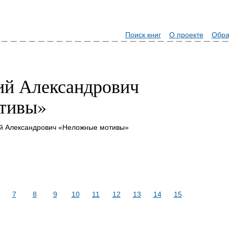
Поиск книг
О проекте
Обра
ий Александрович
тивы»
ий Александрович «Неложные мотивы»
7
8
9
10
11
12
13
14
15