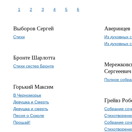
1
2
3
4
5
6
Выборов Сергей
Аверинцев 
Стихи
Из духовных с
Из духовных с
Бронте Шарлотта
Мережковс
Стихи сестер Бронте
Сергееевич
Полное собра
Горький Максим
В Черноморье
Грейвз Роб
Девушка и Смерть
Девушка и смерть
Собрание сочи
Песня о Соколе
Стихотворени
Прощай!
Собрание сочи
Стихотворени