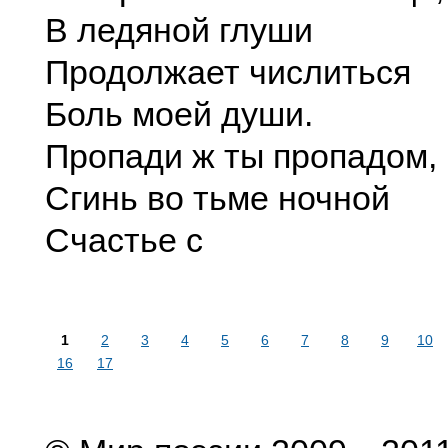
В ледяной глуши
Продолжает числиться
Боль моей души.
Пропади ж ты пропадом,
Сгинь во тьме ночной
Счастье с
1
2
3
4
5
6
7
8
9
10
16
17