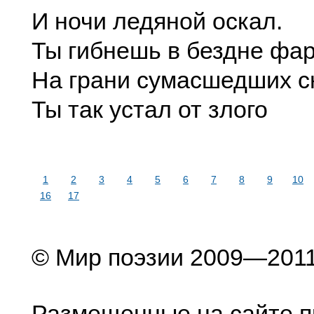
И ночи ледяной оскал.
Ты гибнешь в бездне фар
На грани сумасшедших с
Ты так устал от злого
1
2
3
4
5
6
7
8
9
10
16
17
© Мир поэзии 2009—201
Размещенные на сайте п