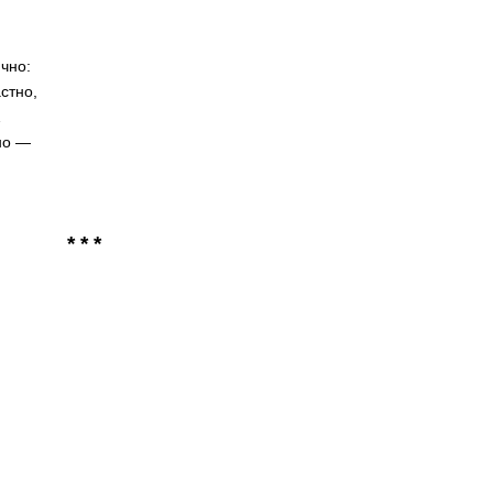
чно:
стно,
…
но —
* * *