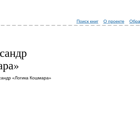
Поиск книг
О проекте
Обра
сандр
ара»
сандр «Логика Кошмара»