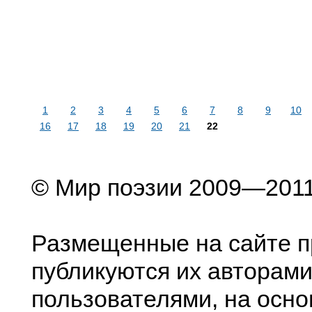
1
2
3
4
5
6
7
8
9
10
16
17
18
19
20
21
22
© Мир поэзии 2009—201
Размещенные на сайте п
публикуются их авторами
пользователями, на осно