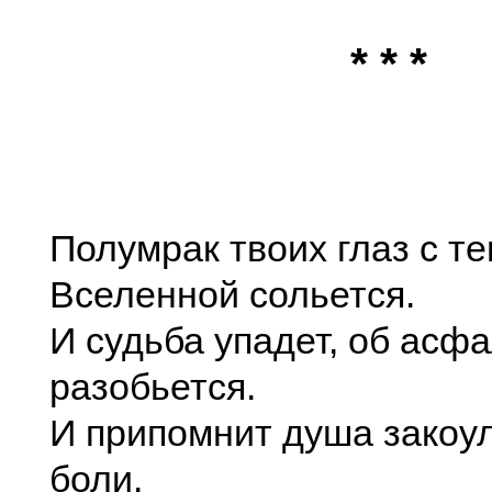
* * *
Полумрак твоих глаз с т
Вселенной сольется.
И судьба упадет, об асф
разобьется.
И припомнит душа закоул
боли.