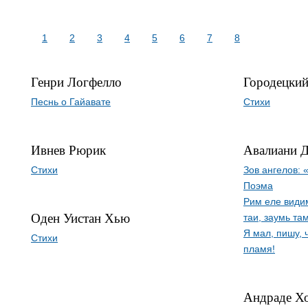
1
2
3
4
5
6
7
8
Генри Логфелло
Городецкий
Песнь о Гайавате
Стихи
Ивнев Рюрик
Авалиани 
Стихи
Зов ангелов: 
Поэма
Рим еле видим
Оден Уистан Хью
таи, заумь та
Я мал, пишу, 
Стихи
пламя!
Андраде Х