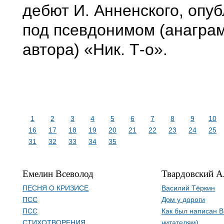
дебют И. Анненского, опу
под псевдонимом (анагра
автора) «Ник. Т-о».
1
2
3
4
5
6
7
8
9
10
16
17
18
19
20
21
22
23
24
25
31
32
33
34
35
Емелин Всеволод
Твардовский А
ПЕСНЯ О КРИЗИСЕ
Василий Тёркин
ПСС
Дом у дороги
ПСС
Как был написан В
СТИХОТВОРЕНИЯ
читателям)