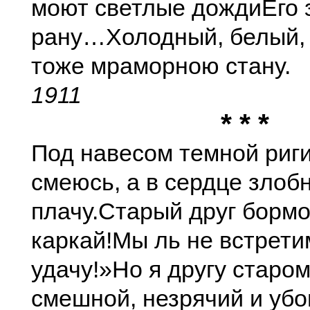
моют светлые дожди
Его
рану…
Холодный, белый,
тоже мраморною стану.
1911
* * *
Под навесом темной риги
смеюсь, а в сердце злоб
плачу.
Старый друг бормо
каркай!
Мы ль не встрети
удачу!»
Но я другу старом
смешной, незрячий и убо