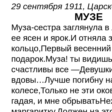
29 сентября 1911, Царс
МУЗЕ
Муза-сестра заглянула в
ее ясен и ярок.
И отняла 
кольцо,
Первый весенний
подарок.
Муза! ты видишь
счастливы все —
Девушки
вдовы…
Лучше погибну н
колесе,
Только не эти око
гадая, и мне обрывать
Не
маргаритку.
Должен на эт