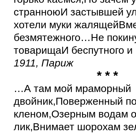
странною
И застывшей у
хотели муки жалящей
Вме
безмятежного…
Не покин
товарища
И беспутного и
1911, Париж
* * *
…А там мой мраморный
двойник,
Поверженный по
кленом,
Озерным водам 
лик,
Внимает шорохам зе