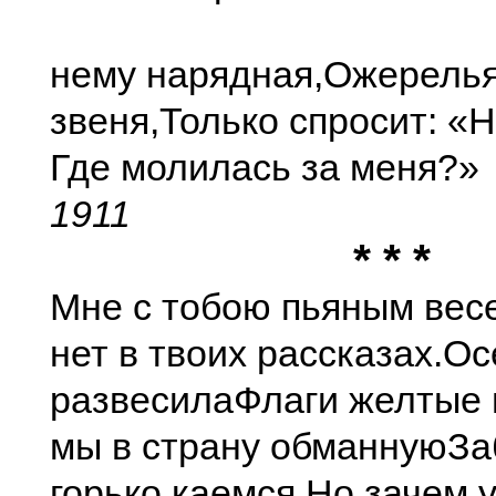
нему нарядная,
Ожерель
звеня,
Только спросит: «
Где молилась за меня?»
1911
* * *
Мне с тобою пьяным вес
нет в твоих рассказах.
Ос
развесила
Флаги желтые 
мы в страну обманную
За
горько каемся,
Но зачем 