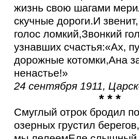
жизнь свою шагами мери
скучные дороги.
И звенит
голос ломкий,
Звонкий го
узнавших счастья:
«Ах, п
дорожные котомки,
Ана з
ненастье!»
24 сентября 1911, Царс
* * *
Смуглый отрок бродил по
озерных грустил берегов
мы лелеем
Еле слышный