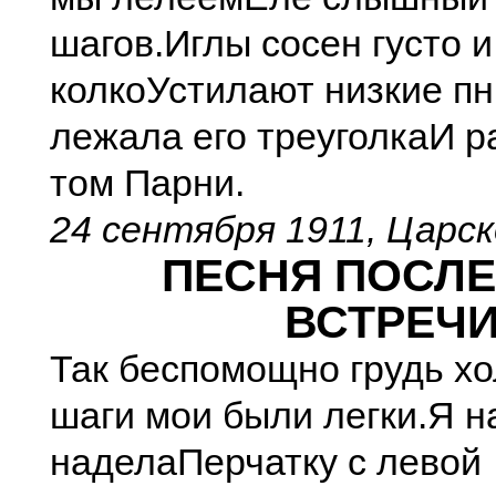
шагов.
Иглы сосен густо и
колко
Устилают низкие п
лежала его треуголка
И р
том Парни.
24 сентября 1911, Царс
ПЕСНЯ ПОСЛ
ВСТРЕЧ
Так беспомощно грудь хо
шаги мои были легки.
Я н
надела
Перчатку с левой