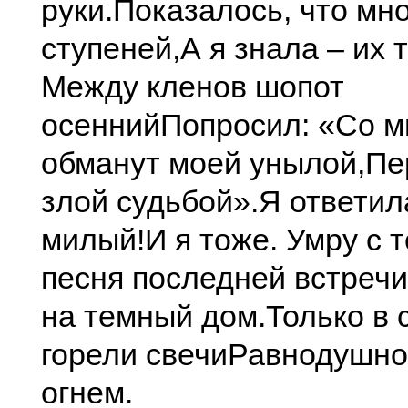
руки.
Показалось, что мно
ступеней,
А я знала – их 
Между кленов шопот
осенний
Попросил: «Со м
обманут моей унылой,
Пе
злой судьбой».
Я ответил
милый!
И я тоже. Умру с
песня последней встречи
на темный дом.
Только в 
горели свечи
Равнодушно
огнем.