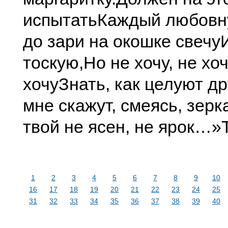
испытать
Каждый любовну
до зари на окошке свечу
тоскую,
Но не хочу, не хоч
хочу
Знать, как целуют др
мне скажут, смеясь, зерк
твой не ясен, не ярок…»
1
2
3
4
5
6
7
8
9
10
16
17
18
19
20
21
22
23
24
25
31
32
33
34
35
36
37
38
39
40