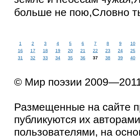
больше не пою,
Словно т
1
2
3
4
5
6
7
8
9
10
16
17
18
19
20
21
22
23
24
25
31
32
33
34
35
36
37
38
39
40
© Мир поэзии 2009—201
Размещенные на сайте п
публикуются их авторами
пользователями, на осно