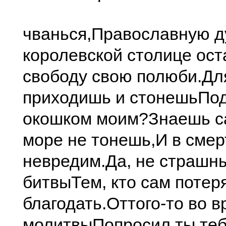
чванься,
Православную д
королевской столице ост
свободу свою полюби.
Дл
приходишь и стонешь
По
окошком моим?
Знаешь са
море не тонешь,
И в сме
невредим.
Да, не страшны
битвы
Тем, кто сам потер
благодать.
Оттого-то во 
молитвы
Попросил ты теб