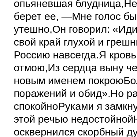
опьяневшая блудница,
Не
берет ее, —
Мне голос бы
утешно,
Он говорил: «Иди
свой край глухой и грешн
Россию навсегда.
Я кровь
отмою,
Из сердца выну ч
новым именем покрою
Бо
поражений и обид».
Но р
спокойно
Руками я замкну
этой речью недостойной
осквернился скорбный ду