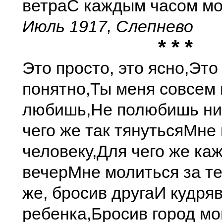
ветра
С каждым часом мо
Июль 1917, Слепнево
* * *
Это просто, это ясно,
Это
понятно,
Ты меня совсем 
любишь,
Не полюбишь ни
чего же так тянуться
Мне 
человеку,
Для чего же ка
вечер
Мне молиться за т
же, бросив друга
И кудряв
ребенка,
Бросив город м