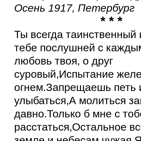
Осень 1917, Петербург
* * *
Ты всегда таинственный 
тебе послушней с кажды
любовь твоя, о друг
суровый,
Испытание желе
огнем.
Запрещаешь петь 
улыбаться,
А молиться з
давно.
Только б мне с то
расстаться,
Остальное вс
земле и небесам чужая,
Я