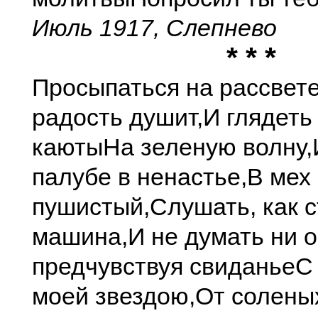
Июль 1917, Слепнево
* * *
Просыпаться на рассвет
радость душит,
И глядеть
каюты
На зеленую волну,
палубе в ненастье,
В мех
пушистый,
Слушать, как с
машина,
И не думать ни о
предчувствуя свиданье
С
моей звездою,
От солены