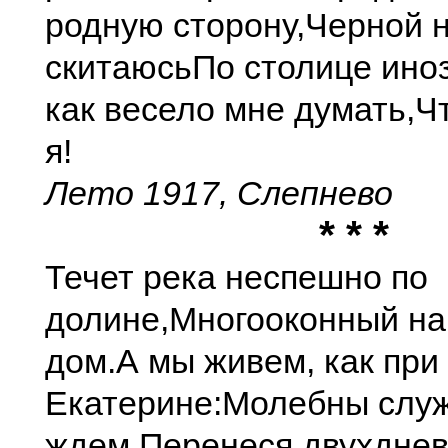
родную сторону,
Черной 
скитаюсь
По столице ино
как весело мне думать,
Ч
я!
Лето 1917, Слепнево
* * *
Течет река неспешно по
долине,
Многооконный на
дом.
А мы живем, как при
Екатерине:
Молебны служ
ждем.
Перенеся двухдне