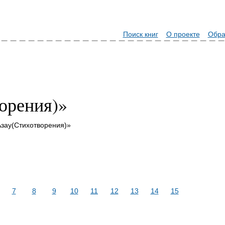
Поиск книг
О проекте
Обра
орения)»
Азау(Стихотворения)»
7
8
9
10
11
12
13
14
15