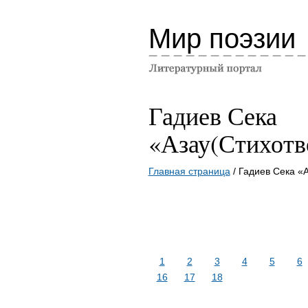
Мир поэзии
Гадиев Сека
«Азау(Стихотв
Главная страница
/ Гадиев Сека «
1
2
3
4
5
6
16
17
18