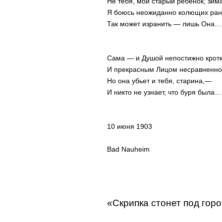
Не тебя, мой старый ребенок, зима
Я боюсь неожиданно колющих ра
Так может изранить — лишь Она…
Сама — и Душой непостижно кротк
И прекрасным Лицом несравненно
Но она убьет и тебя, старина,—
И никто не узнает, что буря была…
10 июня 1903
Bad Nauheim
«Скрипка стонет под гор