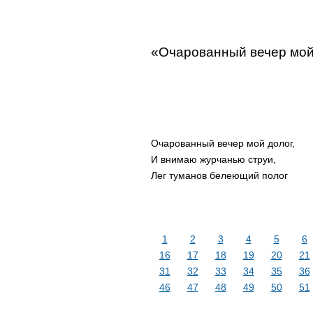
«Очарованный вечер мо
Очарованный вечер мой долог,
И внимаю журчанью струи,
Лег туманов белеющий полог
1
2
3
4
5
6
16
17
18
19
20
21
31
32
33
34
35
36
46
47
48
49
50
51