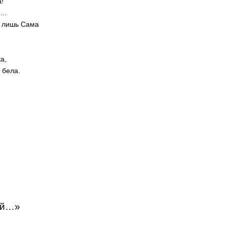
!
н…
 лишь Сама
а,
 бела.
ой…»