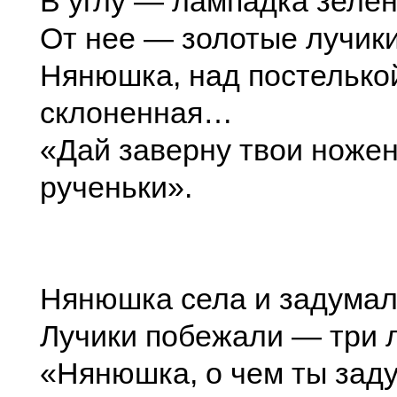
В углу — лампадка зелен
От нее — золотые лучики
Нянюшка, над постелько
склоненная…
«Дай заверну твои ножен
рученьки».
Нянюшка села и задумал
Лучики побежали — три л
«Нянюшка, о чем ты зад