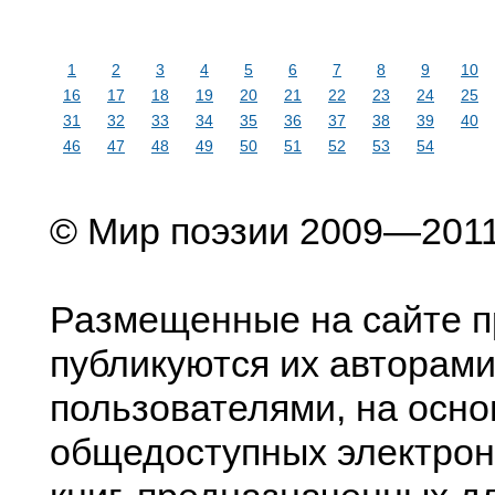
1
2
3
4
5
6
7
8
9
10
16
17
18
19
20
21
22
23
24
25
31
32
33
34
35
36
37
38
39
40
46
47
48
49
50
51
52
53
54
© Мир поэзии 2009—201
Размещенные на сайте п
публикуются их авторами
пользователями, на осно
общедоступных электрон