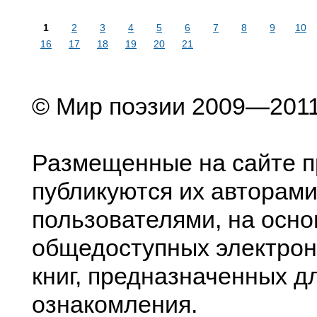
1
2
3
4
5
6
7
8
9
10
16
17
18
19
20
21
© Мир поэзии 2009—201
Размещенные на сайте п
публикуются их авторами
пользователями, на осно
общедоступных электрон
книг, предназначенных д
ознакомления.