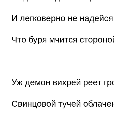
И легковерно не надейся
Что буря мчится стороно
Уж демон вихрей реет гр
Свинцовой тучей облаче