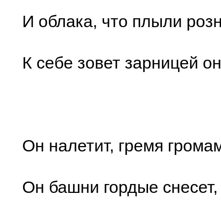
И облака, что плыли розн
К себе зовет зарницей он
Он налетит, гремя грома
Он башни гордые снесет,