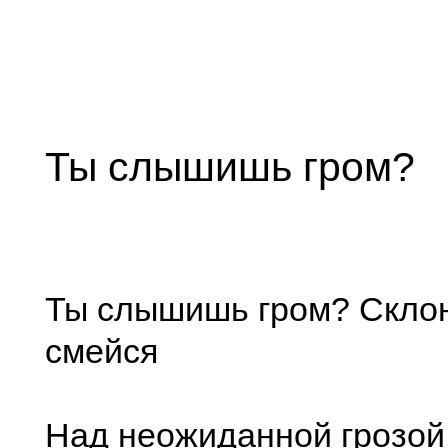
Ты слышишь гром?
Ты слышишь гром? Склон
смейся
Над неожиданной грозой