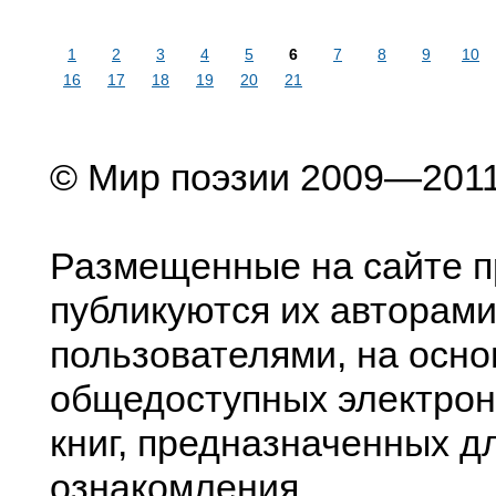
1
2
3
4
5
6
7
8
9
10
16
17
18
19
20
21
© Мир поэзии 2009—201
Размещенные на сайте п
публикуются их авторами
пользователями, на осно
общедоступных электрон
книг, предназначенных д
ознакомления.