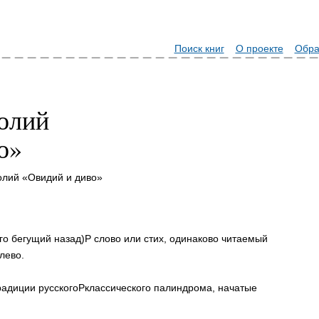
Поиск книг
О проекте
Обра
олий
о»
лий «Овидий и диво»
го бегущий назад)P слово или стих, одинаково читаемый
лево.
адиции русскогоPклассического палиндрома, начатые