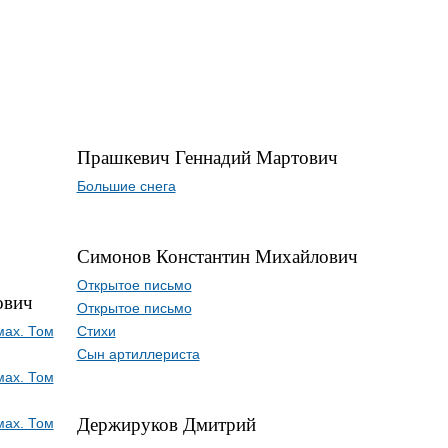
Прашкевич Геннадий Мартович
Большие снега
Симонов Константин Михайлович
Открытое письмо
ович
Открытое письмо
мах. Том
Стихи
Сын артиллериста
мах. Том
Держируков Дмитрий
мах. Том